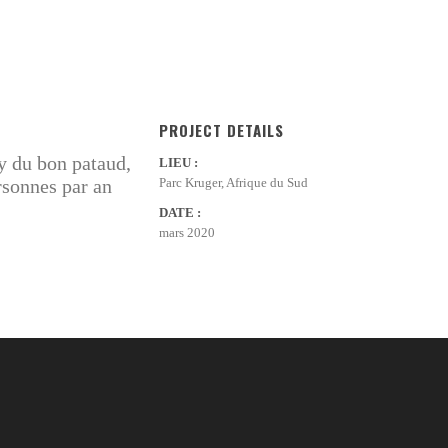
PROJECT DETAILS
y du bon pataud,
LIEU :
rsonnes par an
Parc Kruger, Afrique du Sud
DATE :
mars 2020